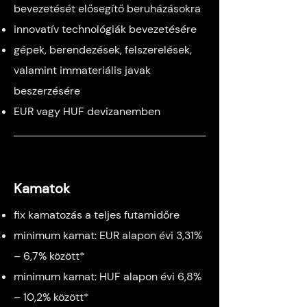
bevezetését elősegítő beruházásokra
innovatív technológiák bevezetésére
gépek, berendezések, felszerelések,
valamint immateriális javak
beszerzésére
EUR vagy HUF devizanemben
Kamatok
fix kamatozás a teljes futamidőre
minimum kamat: EUR alapon évi 3,31%
– 6,7% között*
minimum kamat: HUF alapon évi 6,8%
– 10,2% között*