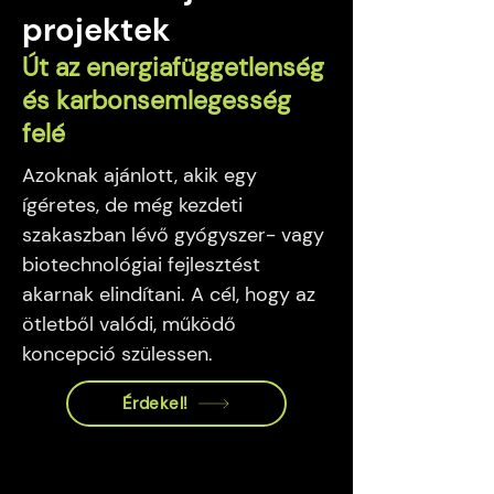
projektek
Út az energiafüggetlenség
és karbonsemlegesség
felé
Azoknak ajánlott, akik egy
ígéretes, de még kezdeti
szakaszban lévő gyógyszer- vagy
biotechnológiai fejlesztést
akarnak elindítani. A cél, hogy az
ötletből valódi, működő
koncepció szülessen.
Érdekel!