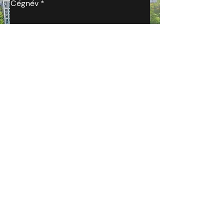
Cégnév
Keresztnév
Éves árbevétel (2023)
Saját tőke
Létszám
Hozzájárulok ahhoz, hogy a NEURON
Szoftver Kft. és NeuronLabs Zrt. ajánlattétel
céljából megkeressen.
Adatkezelélsi