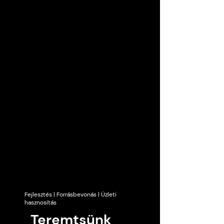
Fejlesztés | Forrásbevonás | Üzleti
hasznosítás
Teremtsünk