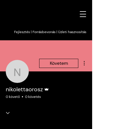
Fejlesztés | Forrásbevonás | Üzleti hasznosítás
További műveletek
Követem
nikolettaorosz
Admin
nikolettaorosz
0 követő
0 követés