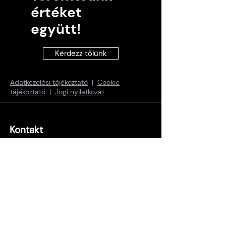
értéket
együtt!
Kérdezz tőlünk
Adatkezelési tájékoztató
|
Cookie
tájékoztató
|
Jogi nyilatkozat
Kontakt
info@neuronlabs.eu
+36 30 509 3503
Cím
Budapesti iroda:
1138 Budapest, Népfürdő u. 22., B ép., 15.