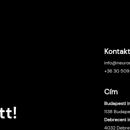
Kontak
info@neuron
+36 30 509
Cím
Budapesti i
tt!
1138 Budapes
Debreceni i
4032 Debrec