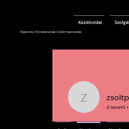
Kezdőoldal
Szolgá
Fejlesztés | Forrásbevonás | Üzleti hasznosítás
zsoltp
zsoltpoler
0
követő