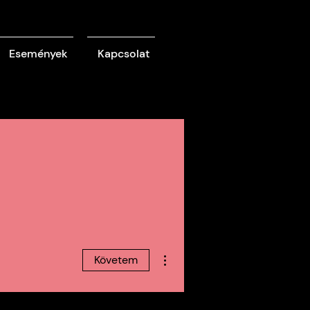
Események
Kapcsolat
További műveletek
Követem