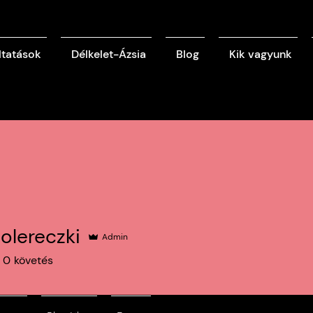
ltatások
Délkelet-Ázsia
Blog
Kik vagyunk
olereczki
Admin
eczki
0
követés