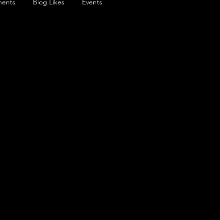
ents
Blog Likes
Events