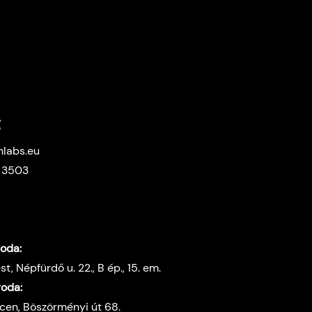
t
labs.eu
 3503
roda:
t, Népfürdő u. 22., B ép., 15. em.
roda:
en, Böszörményi út 68.