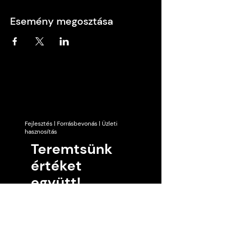
Esemény megosztása
Fejlesztés | Forrásbevonás | Üzleti
hasznosítás
Teremtsünk
értéket
együtt!
Kérdezz tőlünk