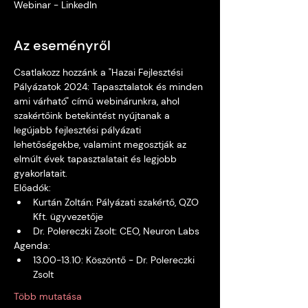
Webinar - LinkedIn
Az eseményről
Csatlakozz hozzánk a "Hazai Fejlesztési 
Pályázatok 2024: Tapasztalatok és minden 
ami várható" című webinárunkra, ahol 
szakértőink betekintést nyújtanak a 
legújabb fejlesztési pályázati 
lehetőségekbe, valamint megosztják az 
elmúlt évek tapasztalatait és legjobb 
gyakorlatait. 
Előadók: 
Kurtán Zoltán: Pályázati szakértő, QZO 
Kft. ügyvezetője
Dr. Polereczki Zsolt: CEO, Neuron Labs  
Agenda: 
13.00-13.10: Köszöntő - Dr. Polereczki 
Zsolt 
Több mutatása